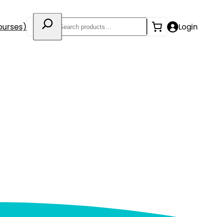
Search
ourses)
Login